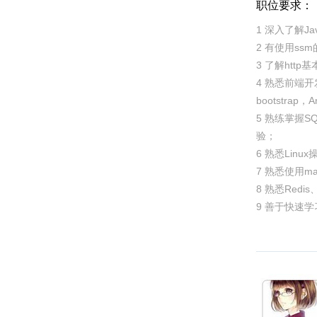
职位要求：
1 深入了解Jav
2 有使用ssm
3 了解htt
4 熟悉前端开发
bootstrap，A
5 熟练掌握S
验；
6 熟悉Linu
7 熟悉使用mav
8 熟悉Redi
9 善于快速