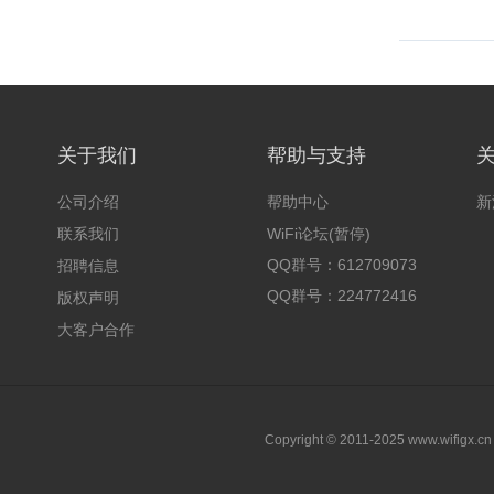
关于我们
帮助与支持
公司介绍
帮助中心
新
联系我们
WiFi论坛(暂停)
QQ群号：612709073
招聘信息
QQ群号：224772416
版权声明
大客户合作
Copyright © 2011-2025 www.wifigx.c