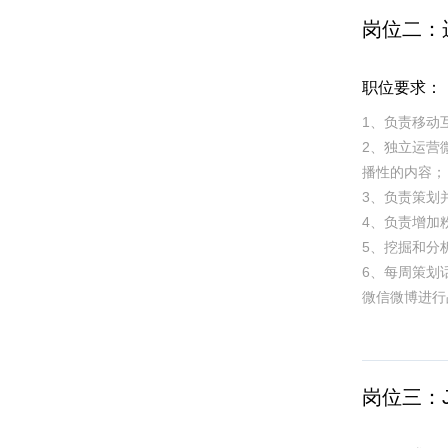
岗位二：
职位要求：
1、负责移动
2、独立运营
播性的内容；
3、负责策划
4、负责增加
5、挖掘和分
6、每周策划
微信微博进行
岗位三：J